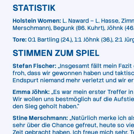
STATISTIK
Holstein Women:
L. Naward – L. Hasse, Zim
Merschmann), Begunk (86. Kuhrt), Jöhnk (46. 
Tore:
0:1 Bartling (24.), 1:1 Jöhnk (36.), 2:1 Jü
STIMMEN ZUM SPIEL
Stefan Fischer:
„Insgesamt fällt mein Fazit
froh, dass wir gewonnen haben und taktisc
Endspurt niemand mehr verletzt und wir erf
Emma Jöhnk:
„Es war mein erster Treffer in
Wir wollen uns bestmöglich auf die Aufstie
den Sieg geholt haben.“
Stine Merschmann:
„Natürlich merke ich a
sehr über die Chance gefreut, heute so vie
Zeit gebracht haben. Ich freue mich sehr, 