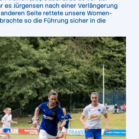
ar es Jürgensen nach einer Verlängerung
er anderen Seite rettete unsere Women-
brachte so die Führung sicher in die