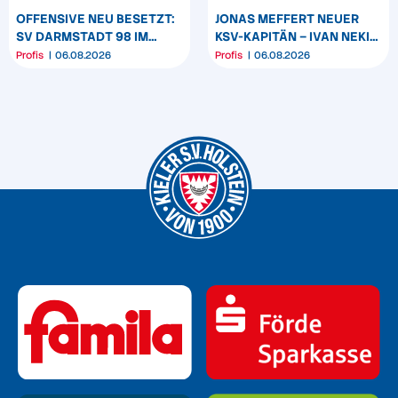
OFFENSIVE NEU BESETZT:
JONAS MEFFERT NEUER
SV DARMSTADT 98 IM
KSV-KAPITÄN – IVAN NEKIĆ
GEGNERCHECK
UND KASPER DAVIDSEN
Profis
06.08.2026
Profis
06.08.2026
WERDEN CO-KAPITÄNE