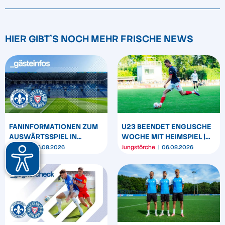
HIER GIBT'S NOCH MEHR FRISCHE NEWS
FANINFORMATIONEN ZUM
U23 BEENDET ENGLISCHE
AUSWÄRTSSPIEL IN
WOCHE MIT HEIMSPIEL |
DARMSTADT
U19 & U17 STARTEN IN DEN
Verein
06.08.2026
Jungstörche
06.08.2026
LIGABETRIEB