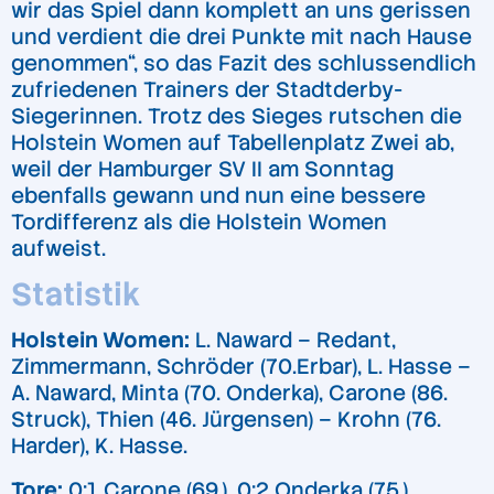
wir das Spiel dann komplett an uns gerissen
und verdient die drei Punkte mit nach Hause
genommen“, so das Fazit des schlussendlich
zufriedenen Trainers der Stadtderby-
Siegerinnen. Trotz des Sieges rutschen die
Holstein Women auf Tabellenplatz Zwei ab,
weil der Hamburger SV II am Sonntag
ebenfalls gewann und nun eine bessere
Tordifferenz als die Holstein Women
aufweist.
Statistik
Holstein Women:
L. Naward – Redant,
Zimmermann, Schröder (70.Erbar), L. Hasse –
A. Naward, Minta (70. Onderka), Carone (86.
Struck), Thien (46. Jürgensen) – Krohn (76.
Harder), K. Hasse.
Tore:
0:1 Carone (69.), 0:2 Onderka (75.)