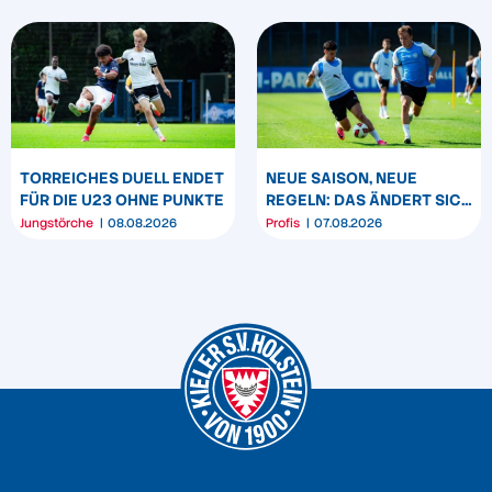
DARMSTADT
TORREICHES DUELL ENDET
NEUE SAISON, NEUE
FÜR DIE U23 OHNE PUNKTE
REGELN: DAS ÄNDERT SICH
ZUM START DER 2.
Jungstörche
08.08.2026
Profis
07.08.2026
BUNDESLIGA