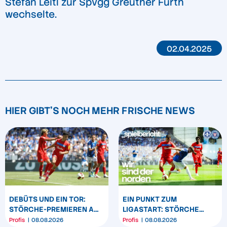
Stefan Leitl zur SpVgg Greuther Fürth
wechselte.
02.04.2025
HIER GIBT'S NOCH MEHR FRISCHE NEWS
DEBÜTS UND EIN TOR:
EIN PUNKT ZUM
STÖRCHE-PREMIEREN AM
LIGASTART: STÖRCHE
„BÖLLE“
SPIELEN REMIS IN
Profis
08.08.2026
Profis
08.08.2026