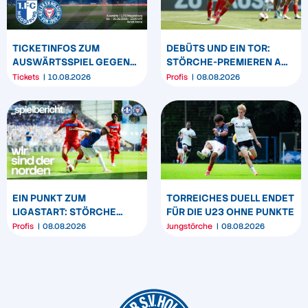
TICKETINFOS ZUM
DEBÜTS UND EIN TOR:
AUSWÄRTSSPIEL GEGEN
STÖRCHE-PREMIEREN AM
DEN 1. FC MAGDEBURG
„BÖLLE“
Tickets
10.08.2026
Profis
08.08.2026
EIN PUNKT ZUM
TORREICHES DUELL ENDET
LIGASTART: STÖRCHE
FÜR DIE U23 OHNE PUNKTE
SPIELEN REMIS IN
Profis
08.08.2026
Jungstörche
08.08.2026
DARMSTADT