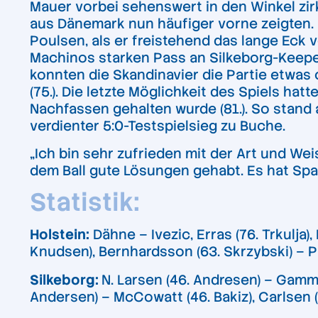
Mauer vorbei sehenswert in den Winkel zirke
aus Dänemark nun häufiger vorne zeigten.
Poulsen, als er freistehend das lange Eck v
Machinos starken Pass an Silkeborg-Keeper
konnten die Skandinavier die Partie etwas
(75.). Die letzte Möglichkeit des Spiels h
Nachfassen gehalten wurde (81.). So stand
verdienter 5:0-Testspielsieg zu Buche.
„Ich bin sehr zufrieden mit der Art und We
dem Ball gute Lösungen gehabt. Es hat Spa
Statistik:
Holstein:
Dähne – Ivezic, Erras (76. Trkulja
Knudsen), Bernhardsson (63. Skrzybski) – Pi
Silkeborg:
N. Larsen (46. Andresen) – Gamme
Andersen) – McCowatt (46. Bakiz), Carlsen