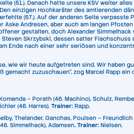
lte (51.). Danach hatte unsere KSV weiter alles
 Den einzigen Hochkaräter des amtierenden dä
erfehlte (57.). Auf der anderen Seite verpasste 
 Aske Andresen, aber auch am langen Pfosten vo
 offener gestalten, doch Alexander Simmelhack s
atte Steven Skrzybski, dessen satter Flachschus
 am Ende nach einer sehr seriösen und konzentr
ise, wie wir heute aufgetreten sind. Wir haben g
ß gemacht zuzuschauen“, zog Marcel Rapp ein d
), Komenda – Porath (46. Machino), Schulz, Remb
chler (46. Harres).
Trainer:
Rapp.
lby, Thelander, Ganchas, Poulsen – Freundlich (
 (46. Simmelhack), Adamsen
. Trainer:
Nielsen.