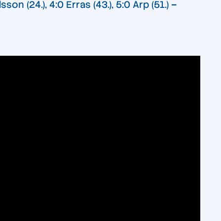
son (24.), 4:0 Erras (43.), 5:0 Arp (51.)
–