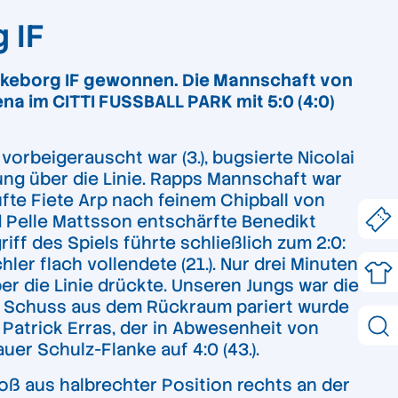
 IF
lkeborg IF gewonnen. Die Mannschaft von
a im CITTI FUSSBALL PARK mit 5:0 (4:0)
orbeigerauscht war (3.), bugsierte Nicolai
ung über die Linie. Rapps Mannschaft war
fte Fiete Arp nach feinem Chipball von
d Pelle Mattsson entschärfte Benedikt
ff des Spiels führte schließlich zum 2:0:
r flach vollendete (21.). Nur drei Minuten
er die Linie drückte. Unseren Jungs war die
as Schuss aus dem Rückraum pariert wurde
 Patrick Erras, der in Abwesenheit von
er Schulz-Flanke auf 4:0 (43.).
toß aus halbrechter Position rechts an der