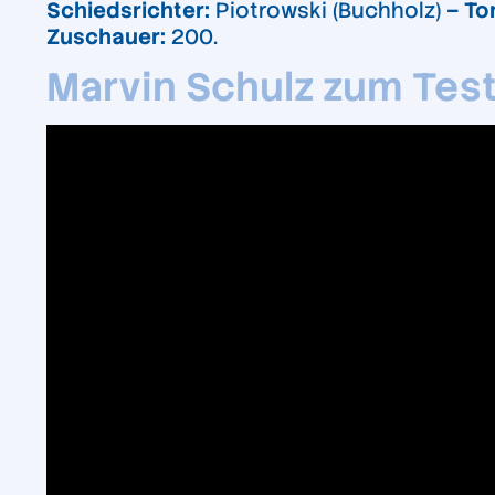
Schiedsrichter:
Piotrowski (Buchholz)
– To
Zuschauer:
200.
Marvin Schulz zum Test