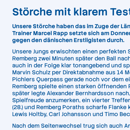
Störche mit klarem Tes
Unsere Störche haben das im Zuge der Lä
Trainer Marcel Rapp setzte sich am Donne
gegen den dänischen Erstligisten durch.
Unsere Jungs erwischten einen perfekten St
Remberg zwei Minuten später den Ball nach
auch in der Folge klar tonangebend und sp
Marvin Schulz per Direktabnahme aus 14 Me
Pichlers Querpass gerade noch vor dem eins
Remberg spielte einen starken öffnenden Pa
später legte Alexander Bernhardsson nach, 
Spielfreude anzumerken, ein vierter Treff
(28.) und Remberg Poraths scharfe Flanke k
Lewis Holtby, Carl Johansson und Timo Beck
Nach dem Seitenwechsel trug sich auch Arp 