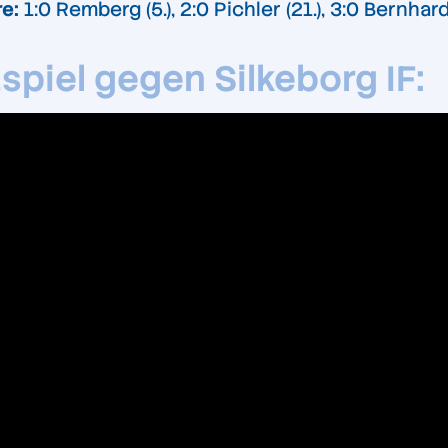
re:
1:0 Remberg (5.), 2:0 Pichler (21.), 3:0 Bernhards
spiel gegen Silkeborg IF: