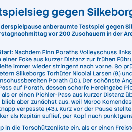
tspielsieg gegen Silkeborg
nderspielpause anberaumte Testspiel gegen Si
rstagnachmittag vor 200 Zuschauern in der Aren
art: Nachdem Finn Poraths Volleyschuss links v
 einer Ecke aus kurzer Distanz zur frühen Führ
ielte immer wieder stringent nach vorne. So prü
tern Silkeborgs Torhüter Nicolai Larsen (9.) un
chussbereiten Porath (10.). Der schönste Angri
ss auf Porath, dessen scharfe Hereingabe Pichle
als er einen Pichler-Pass aus kurzer Distanz üb
er blieb aber zunächst aus, weil Marco Komend
napp verpasste (43.). Kurz vor der Pause stellte
er als Kapitän auflief, per Kopf nach punktgenau
in die Torschützenliste ein, als er einen Freis