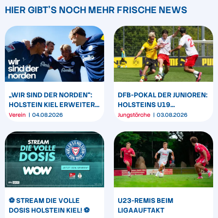
HIER GIBT'S NOCH MEHR FRISCHE NEWS
„WIR SIND DER NORDEN“:
DFB-POKAL DER JUNIOREN:
HOLSTEIN KIEL ERWEITERT
HOLSTEINS U19
SEIN MARKENBILD
TRIUMPHIERT IN
Verein
04.08.2026
Jungstörche
03.08.2026
DORTMUND
⚽️ STREAM DIE VOLLE
U23-REMIS BEIM
DOSIS HOLSTEIN KIEL! ⚽️
LIGAAUFTAKT