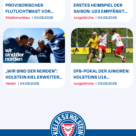
PROVISORISCHER
ERSTES HEIMSPIEL DER
FLUTLICHTMAST VOR
SAISON: U23 EMPFÄNGT
WESTTRIBÜNE WIRD
HEIDER SV
Stadionumbau
04.08.2026
Jungstörche
04.08.2026
UMPOSITIONIERT
„WIR SIND DER NORDEN“:
DFB-POKAL DER JUNIOREN:
HOLSTEIN KIEL ERWEITERT
HOLSTEINS U19
SEIN MARKENBILD
TRIUMPHIERT IN
Verein
04.08.2026
Jungstörche
03.08.2026
DORTMUND