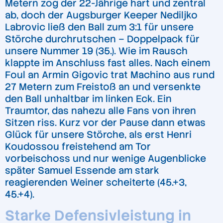
Metern zog der 22-Jährige hart und zentral
ab, doch der Augsburger Keeper Nediljko
Labrovic ließ den Ball zum 3:1 für unsere
Störche durchrutschen – Doppelpack für
unsere Nummer 19 (35.). Wie im Rausch
klappte im Anschluss fast alles. Nach einem
Foul an Armin Gigovic trat Machino aus rund
27 Metern zum Freistoß an und versenkte
den Ball unhaltbar im linken Eck. Ein
Traumtor, das nahezu alle Fans von ihren
Sitzen riss. Kurz vor der Pause dann etwas
Glück für unsere Störche, als erst Henri
Koudossou freistehend am Tor
vorbeischoss und nur wenige Augenblicke
später Samuel Essende am stark
reagierenden Weiner scheiterte (45.+3,
45.+4).
Starke Defensivleistung in