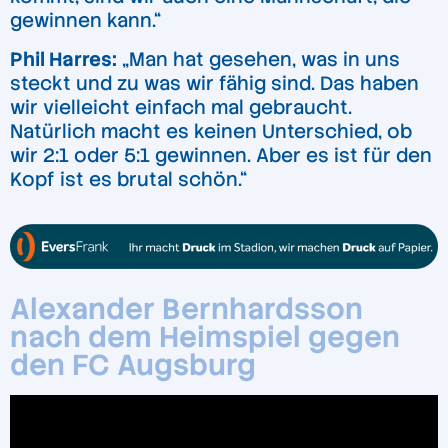
gewinnen kann.“
Phil Harres:
„Man hat gesehen, was in uns
steckt und zu was wir fähig sind. Das haben
wir vielleicht einfach mal gebraucht.
Natürlich macht es keinen Unterschied, ob
wir 2:1 oder 5:1 gewinnen. Aber es ist für den
Kopf ist es brutal schön.“
Alexander Bernhardsson
nach dem Heimspiel gegen
den FC Augsburg