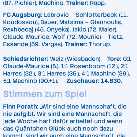
(87. Pichler), Machino.
Trainer:
Rapp.
FC Augsburg:
Labrovic – Schlotterbeck (11.
Koudossou), Bauer, Matsima – Giannoulis,
Rexhbecaj (45. Onyeka), Jakic (72. Maier),
Claude-Maurice, Wolf (72. Mounie) – Tietz,
Essende (59. Vargas).
Trainer:
Thorup.
Schiedsrichter:
Welz (Wiesbaden) –
Tore:
0:1
Claude-Maurice (5.), 1:1 Rosenboom (12.), 2:1
Harres (32.), 3:1 Harres (35.), 4:1 Machino (39.),
5:1 Machino (90.+1). –
Zuschauer:
14.830.
Stimmen zum Spiel
Finn Porath:
„Wir sind eine Mannschaft, die
nie aufgibt. Wir sind eine Mannschaft, die
jede Woche hart dafür arbeitet und wenn
das Quäntchen Glück auch noch dazu
kommt, sind wir auch eine Mannschaft, die