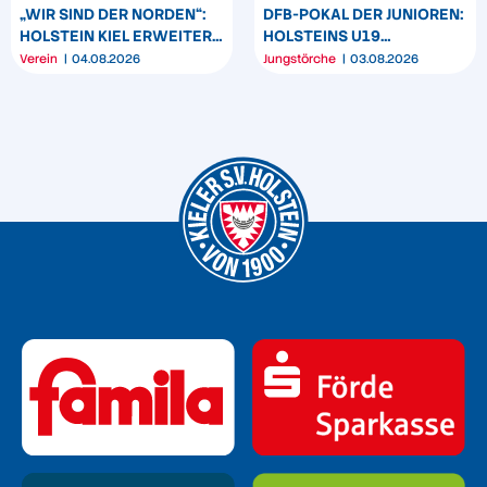
„WIR SIND DER NORDEN“:
DFB-POKAL DER JUNIOREN:
HOLSTEIN KIEL ERWEITERT
HOLSTEINS U19
SEIN MARKENBILD
TRIUMPHIERT IN
Verein
04.08.2026
Jungstörche
03.08.2026
DORTMUND