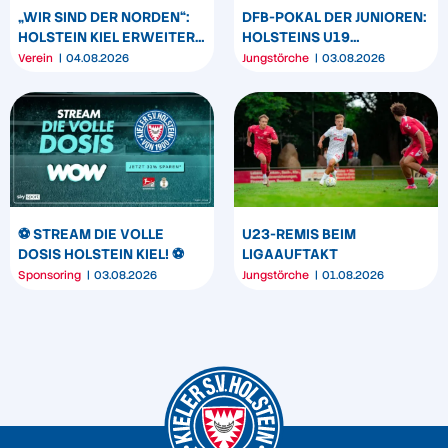
„WIR SIND DER NORDEN“:
DFB-POKAL DER JUNIOREN:
HOLSTEIN KIEL ERWEITERT
HOLSTEINS U19
SEIN MARKENBILD
TRIUMPHIERT IN
Verein
04.08.2026
Jungstörche
03.08.2026
DORTMUND
⚽️ STREAM DIE VOLLE
U23-REMIS BEIM
DOSIS HOLSTEIN KIEL! ⚽️
LIGAAUFTAKT
Sponsoring
03.08.2026
Jungstörche
01.08.2026