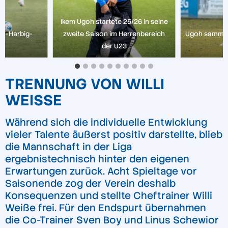
Ikem Ugoh startete 25/26 in seine
lf-Harbig-
zweite Saison im Herrenbereich
Ugoh sammelte
n
der U23
TRENNUNG VON WILLI
WEISSE
Während sich die individuelle Entwicklung
vieler Talente äußerst positiv darstellte, blieb
die Mannschaft in der Liga
ergebnistechnisch hinter den eigenen
Erwartungen zurück. Acht Spieltage vor
Saisonende zog der Verein deshalb
Konsequenzen und stellte Cheftrainer Willi
Weiße frei. Für den Endspurt übernahmen
die Co-Trainer Sven Boy und Linus Schewior