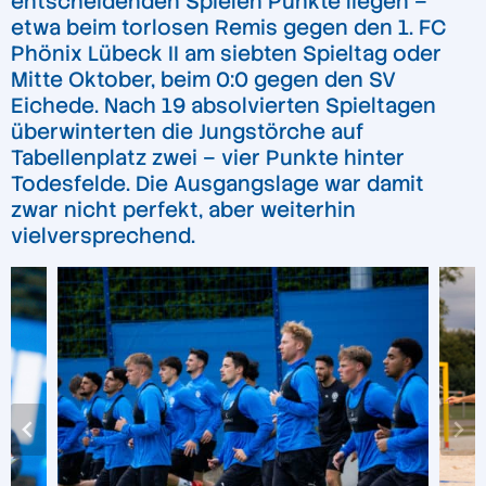
entscheidenden Spielen Punkte liegen –
etwa beim torlosen Remis gegen den 1. FC
Phönix Lübeck II am siebten Spieltag oder
Mitte Oktober, beim 0:0 gegen den SV
Eichede. Nach 19 absolvierten Spieltagen
überwinterten die Jungstörche auf
Tabellenplatz zwei – vier Punkte hinter
Todesfelde. Die Ausgangslage war damit
zwar nicht perfekt, aber weiterhin
vielversprechend.