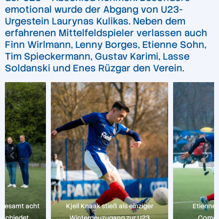
emotional wurde der Abgang von U23-
Urgestein Laurynas Kulikas. Neben dem
erfahrenen Mittelfeldspieler verlassen auch
Finn Wirlmann, Lenny Borges, Etienne Sohn,
Tim Spieckermann, Gustav Karimi, Lasse
Soldanski und Enes Rüzgar den Verein.
nsgesamt acht
Kjell Knaak stieß als einziger
Etienne 
bschiedet
Winterneuzugang zur U23
Comeb