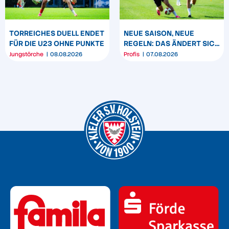
TORREICHES DUELL ENDET
NEUE SAISON, NEUE
FÜR DIE U23 OHNE PUNKTE
REGELN: DAS ÄNDERT SICH
ZUM START DER 2.
Jungstörche
08.08.2026
Profis
07.08.2026
BUNDESLIGA