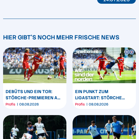
HIER GIBT'S NOCH MEHR FRISCHE NEWS
DEBÜTS UND EIN TOR:
EIN PUNKT ZUM
STÖRCHE-PREMIEREN AM
LIGASTART: STÖRCHE
„BÖLLE“
SPIELEN REMIS IN
Profis
08.08.2026
Profis
08.08.2026
DARMSTADT