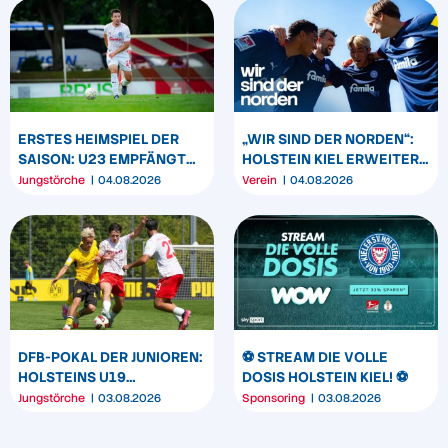
ERSTES HEIMSPIEL DER
„WIR SIND DER NORDEN“:
SAISON: U23 EMPFÄNGT
HOLSTEIN KIEL ERWEITERT
HEIDER SV
SEIN MARKENBILD
Jungstörche
04.08.2026
Verein
04.08.2026
DFB-POKAL DER JUNIOREN:
⚽️ STREAM DIE VOLLE
HOLSTEINS U19
DOSIS HOLSTEIN KIEL! ⚽️
TRIUMPHIERT IN
Jungstörche
03.08.2026
Sponsoring
03.08.2026
DORTMUND