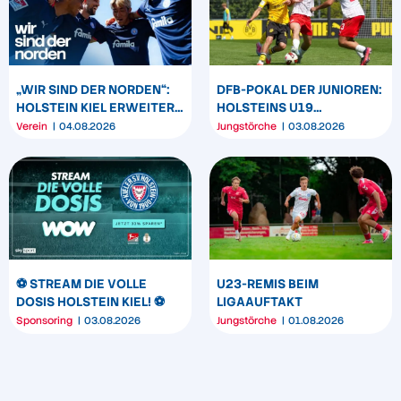
„WIR SIND DER NORDEN“:
DFB-POKAL DER JUNIOREN:
HOLSTEIN KIEL ERWEITERT
HOLSTEINS U19
SEIN MARKENBILD
TRIUMPHIERT IN
Verein
04.08.2026
Jungstörche
03.08.2026
DORTMUND
⚽️ STREAM DIE VOLLE
U23-REMIS BEIM
DOSIS HOLSTEIN KIEL! ⚽️
LIGAAUFTAKT
Sponsoring
03.08.2026
Jungstörche
01.08.2026