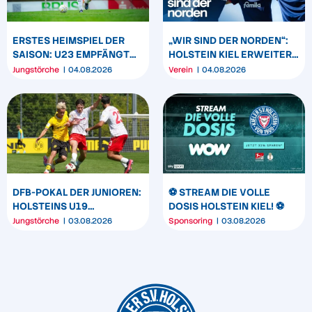
ERSTES HEIMSPIEL DER
„WIR SIND DER NORDEN“:
SAISON: U23 EMPFÄNGT
HOLSTEIN KIEL ERWEITERT
HEIDER SV
SEIN MARKENBILD
Jungstörche
04.08.2026
Verein
04.08.2026
DFB-POKAL DER JUNIOREN:
⚽️ STREAM DIE VOLLE
HOLSTEINS U19
DOSIS HOLSTEIN KIEL! ⚽️
TRIUMPHIERT IN
Jungstörche
03.08.2026
Sponsoring
03.08.2026
DORTMUND