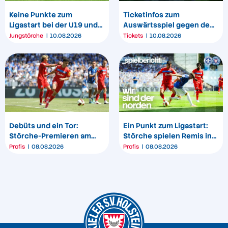
Keine Punkte zum
Ticketinfos zum
Ligastart bei der U19 und
Auswärtsspiel gegen den
U17
1. FC Magdeburg
Jungstörche
10.08.2026
Tickets
10.08.2026
Debüts und ein Tor:
Ein Punkt zum Ligastart:
Störche-Premieren am
Störche spielen Remis in
„Bölle“
Darmstadt
Profis
08.08.2026
Profis
08.08.2026