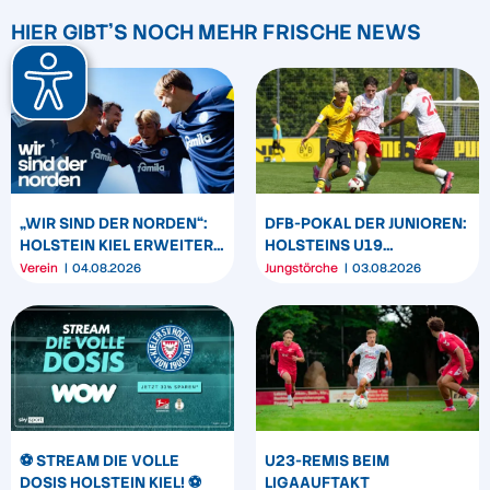
HIER GIBT'S NOCH MEHR FRISCHE NEWS
„WIR SIND DER NORDEN“:
DFB-POKAL DER JUNIOREN:
HOLSTEIN KIEL ERWEITERT
HOLSTEINS U19
SEIN MARKENBILD
TRIUMPHIERT IN
Verein
04.08.2026
Jungstörche
03.08.2026
DORTMUND
⚽️ STREAM DIE VOLLE
U23-REMIS BEIM
DOSIS HOLSTEIN KIEL! ⚽️
LIGAAUFTAKT