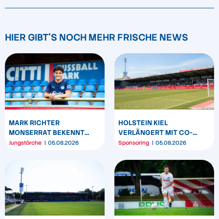
HIER GIBT'S NOCH MEHR FRISCHE NEWS
MARK RICHTER
HOLSTEIN KIEL
MONSERRAT BEKENNT
VERLÄNGERT MIT CO-
SICH LANGFRISTIG ZUR
SPONSOR SPREHE
Jungstörche
05.08.2026
Sponsoring
05.08.2026
KSV HOLSTEIN
FEINKOST