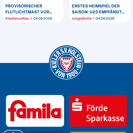
PROVISORISCHER
ERSTES HEIMSPIEL DER
FLUTLICHTMAST VOR
SAISON: U23 EMPFÄNGT
WESTTRIBÜNE WIRD
HEIDER SV
Stadionumbau
04.08.2026
Jungstörche
04.08.2026
UMPOSITIONIERT