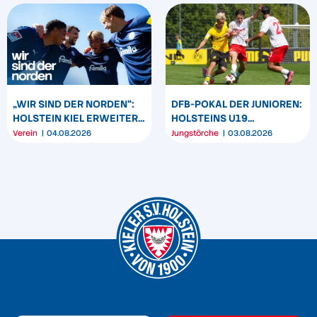
„WIR SIND DER NORDEN“:
DFB-POKAL DER JUNIOREN:
HOLSTEIN KIEL ERWEITERT
HOLSTEINS U19
SEIN MARKENBILD
TRIUMPHIERT IN
Verein
04.08.2026
Jungstörche
03.08.2026
DORTMUND