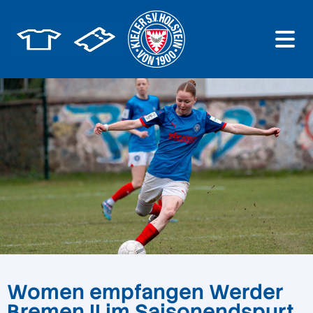
Women empfangen Werder
Bremen II im Saisonendspurt