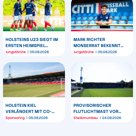
HOLSTEINS U23 SIEGT IM
MARK RICHTER
ERSTEN HEIMSPIEL
MONSERRAT BEKENNT
DEUTLICH
SICH LANGFRISTIG ZUR
Jungstörche
05.08.2026
Jungstörche
05.08.2026
KSV HOLSTEIN
HOLSTEIN KIEL
PROVISORISCHER
VERLÄNGERT MIT CO-
FLUTLICHTMAST VOR
SPONSOR SPREHE
WESTTRIBÜNE WIRD
Sponsoring
05.08.2026
Stadionumbau
04.08.2026
FEINKOST
UMPOSITIONIERT