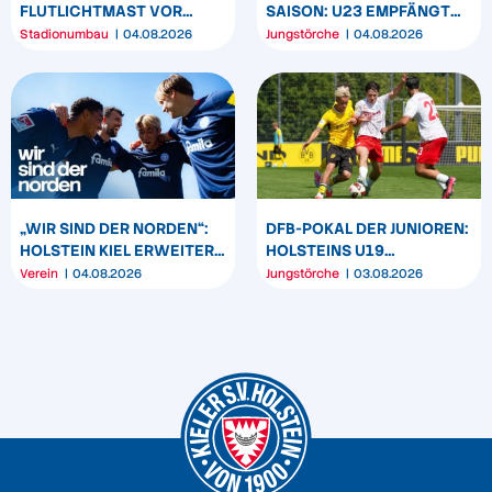
FLUTLICHTMAST VOR
SAISON: U23 EMPFÄNGT
WESTTRIBÜNE WIRD
HEIDER SV
Stadionumbau
04.08.2026
Jungstörche
04.08.2026
UMPOSITIONIERT
„WIR SIND DER NORDEN“:
DFB-POKAL DER JUNIOREN:
HOLSTEIN KIEL ERWEITERT
HOLSTEINS U19
SEIN MARKENBILD
TRIUMPHIERT IN
Verein
04.08.2026
Jungstörche
03.08.2026
DORTMUND