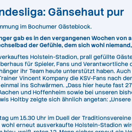
undesliga: Gänsehaut pur
timmung im Bochumer Gästeblock.
nger gab es in den vergangenen Wochen von alle
hselbad der Gefühle, dem sich wohl niemand, d
erkauftes Holstein-Stadion, prall gefüllte Gäs
rhaus für Spieler, Fans und Verantwortliche de
nhänger ihr Team heute unterstützt haben. Auch
Trainer Vincent Kompany die KSV-Fans nach dem
 einmal ins Schwärmen. „Dass hier heute fast 27
n Aachen und Hoffenheim sowie bei unseren bis
wis Holtby zeigte sich ähnlich angetan: „Unsere 
ag um 15.30 Uhr im Duell der Traditionsvereine 
 wohl erneut ausverkaufte Holstein-Stadion wi