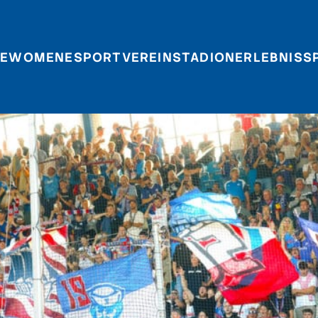
E
WOMEN
ESPORT
VEREIN
STADIONERLEBNIS
S