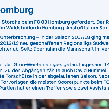
 Homburg
re Störche beim FC 08 Homburg gefordert. Der 
im Waldstadion in Homburg. Anstoß ist am Son
 Unterbrechung – in der Saison 2017/18 ging man
 2012/13 neu geschaffenen Regionalliga Südwes
achter ab. Seitz übernahm die Mannschaft im ve
er der Grün-Weißen einiges getan: Insgesamt 14
n. Zu den Abgängen zählte auch David Hummel. 
te Torschütze in der abgelaufenen Saison. Ne
14 Torvorlagen die meisten Scorerpunkte beim F
 Partien hat er einen Treffer sowie zwei Assists