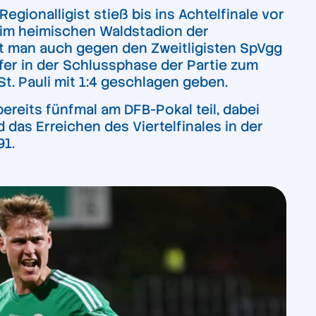
ionalligist stieß bis ins Achtelfinale vor
 im heimischen Waldstadion der
elt man auch gegen den Zweitligisten SpVgg
ffer in der Schlussphase der Partie zum
. Pauli mit 1:4 geschlagen geben.
reits fünfmal am DFB-Pokal teil, dabei
 das Erreichen des Viertelfinales in der
91.