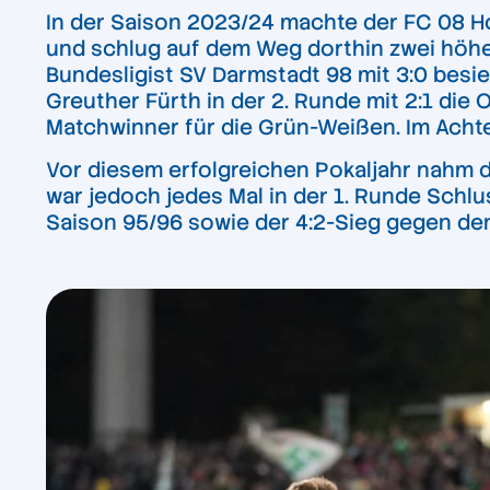
In der Saison 2023/24 machte der FC 08 Ho
und schlug auf dem Weg dorthin zwei höhe
Bundesligist SV Darmstadt 98 mit 3:0 besi
Greuther Fürth in der 2. Runde mit 2:1 die
Matchwinner für die Grün-Weißen. Im Achte
Vor diesem erfolgreichen Pokaljahr nahm d
war jedoch jedes Mal in der 1. Runde Schlu
Saison 95/96 sowie der 4:2-Sieg gegen den