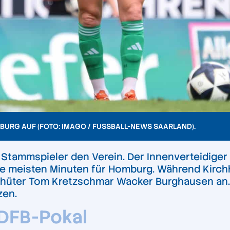
BURG AUF (FOTO: IMAGO / FUSSBALL-NEWS SAARLAND)
.
r Stammspieler den Verein. Der Innenverteidiger
ie meisten Minuten für Homburg. Während Kirchho
hüter Tom Kretzschmar Wacker Burghausen an. 
zen.
DFB-Pokal