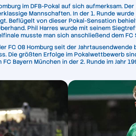
mburg im DFB-Pokal auf sich aufmerksam. Der Reg
rklassige Mannschaften. In der 1. Runde wurde
egt. Beflügelt von dieser Pokal-Sensation behi
 Oberhand. Phil Harres wurde mit seinem Siegtre
lfinale musste man sich anschließend dem FC St
er FC 08 Homburg seit der Jahrtausendwende be
ss. Die größten Erfolge im Pokalwettbewerb sind
 FC Bayern München in der 2. Runde im Jahr 19