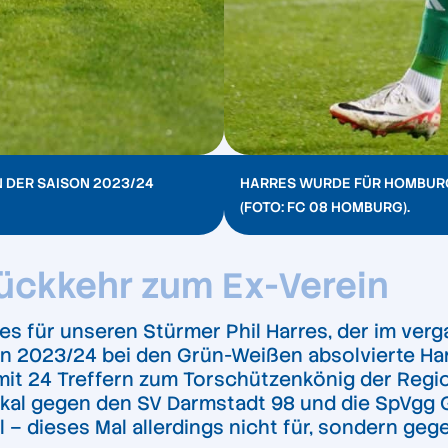
N DER SAISON 2023/24
HARRES WURDE FÜR HOMBUR
(FOTO: FC 08 HOMBURG).
Rückkehr zum Ex-Verein
d es für unseren Stürmer Phil Harres, der im v
n 2023/24 bei den Grün-Weißen absolvierte Har
 mit 24 Treffern zum Torschützenkönig der Reg
kal gegen den SV Darmstadt 98 und die SpVgg G
l – dieses Mal allerdings nicht für, sondern ge