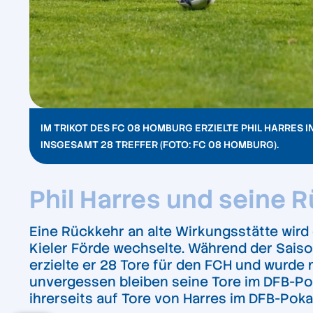
IM TRIKOT DES FC 08 HOMBURG ERZIELTE PHIL HARRES I
INSGESAMT 28 TREFFER (FOTO: FC 08 HOMBURG).
Phil Harres und seine 
Eine Rückkehr an alte Wirkungsstätte wir
Kieler Förde wechselte. Während der Saiso
erzielte er 28 Tore für den FCH und wurde
unvergessen bleiben seine Tore im DFB-Po
ihrerseits auf Tore von Harres im DFB-Poka