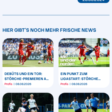
HIER GIBT'S NOCH MEHR FRISCHE NEWS
DEBÜTS UND EIN TOR:
EIN PUNKT ZUM
STÖRCHE-PREMIEREN AM
LIGASTART: STÖRCHE
„BÖLLE“
SPIELEN REMIS IN
Profis
08.08.2026
Profis
08.08.2026
DARMSTADT