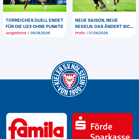
TORREICHES DUELL ENDET
NEUE SAISON, NEUE
FÜR DIE U23 OHNE PUNKTE
REGELN: DAS ÄNDERT SICH
ZUM START DER 2.
Jungstörche
08.08.2026
Profis
07.08.2026
BUNDESLIGA