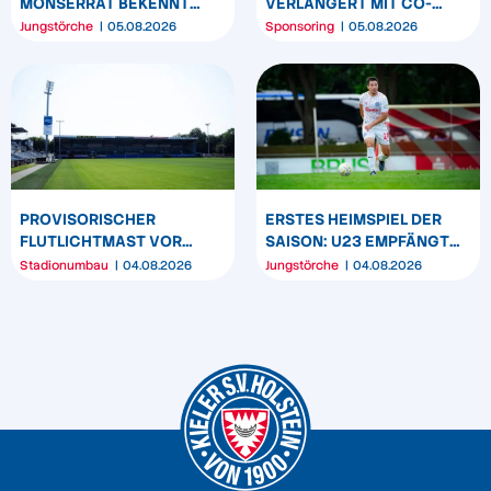
MONSERRAT BEKENNT
VERLÄNGERT MIT CO-
SICH LANGFRISTIG ZUR
SPONSOR SPREHE
Jungstörche
05.08.2026
Sponsoring
05.08.2026
KSV HOLSTEIN
FEINKOST
PROVISORISCHER
ERSTES HEIMSPIEL DER
FLUTLICHTMAST VOR
SAISON: U23 EMPFÄNGT
WESTTRIBÜNE WIRD
HEIDER SV
Stadionumbau
04.08.2026
Jungstörche
04.08.2026
UMPOSITIONIERT