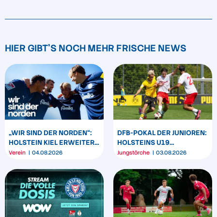
HIER GIBT'S NOCH MEHR FRISCHE NEWS
„WIR SIND DER NORDEN“:
DFB-POKAL DER JUNIOREN:
HOLSTEIN KIEL ERWEITERT
HOLSTEINS U19
SEIN MARKENBILD
TRIUMPHIERT IN
Verein
04.08.2026
Jungstörche
03.08.2026
DORTMUND