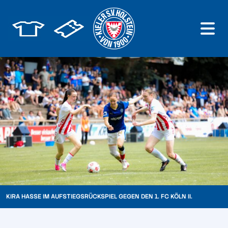
KIRA HASSE IM AUFSTIEGSRÜCKSPIEL GEGEN DEN 1. FC KÖLN II.