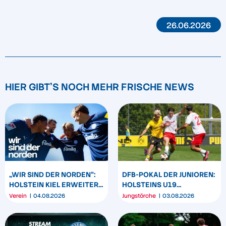
26.06.2026
HIER GIBT'S NOCH MEHR FRISCHE NEWS
„WIR SIND DER NORDEN“:
DFB-POKAL DER JUNIOREN:
HOLSTEIN KIEL ERWEITERT
HOLSTEINS U19
SEIN MARKENBILD
TRIUMPHIERT IN
Verein
04.08.2026
Jungstörche
03.08.2026
DORTMUND