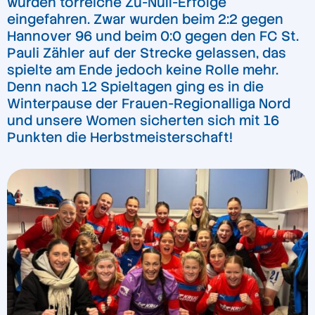
wurden torreiche Zu-Null-Erfolge
eingefahren. Zwar wurden beim 2:2 gegen
Hannover 96 und beim 0:0 gegen den FC St.
Pauli Zähler auf der Strecke gelassen, das
spielte am Ende jedoch keine Rolle mehr.
Denn nach 12 Spieltagen ging es in die
Winterpause der Frauen-Regionalliga Nord
und unsere Women sicherten sich mit 16
Punkten die Herbstmeisterschaft!