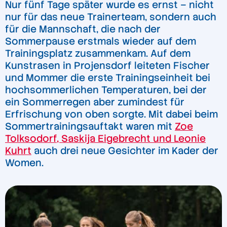
Nur fünf Tage später wurde es ernst – nicht
nur für das neue Trainerteam, sondern auch
für die Mannschaft, die nach der
Sommerpause erstmals wieder auf dem
Trainingsplatz zusammenkam. Auf dem
Kunstrasen in Projensdorf leiteten Fischer
und Mommer die erste Trainingseinheit bei
hochsommerlichen Temperaturen, bei der
ein Sommerregen aber zumindest für
Erfrischung von oben sorgte. Mit dabei beim
Sommertrainingsauftakt waren mit
Zoe
Tolksodorf, Saskija Eigebrecht und Leonie
Kuhrt
auch drei neue Gesichter im Kader der
Women.