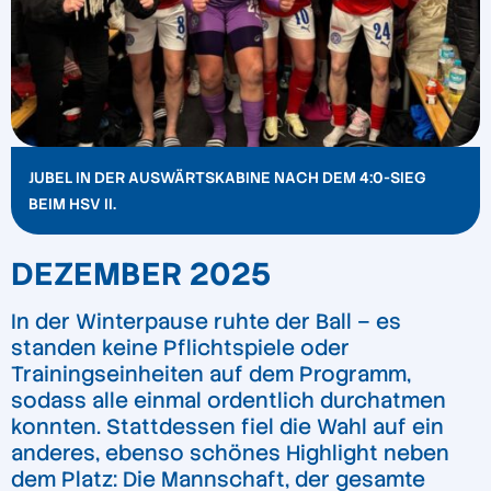
JUBEL IN DER AUSWÄRTSKABINE NACH DEM 4:0-SIEG
BEIM HSV II.
DEZEMBER 2025
In der Winterpause ruhte der Ball – es
standen keine Pflichtspiele oder
Trainingseinheiten auf dem Programm,
sodass alle einmal ordentlich durchatmen
konnten. Stattdessen fiel die Wahl auf ein
anderes, ebenso schönes Highlight neben
dem Platz: Die Mannschaft, der gesamte