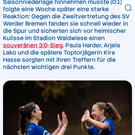
Saisonniederlage hinnehmen musste (0:1),
folgte eine Woche später eine starke
Reaktion: Gegen die Zweitvertretung des SV
Werder Bremen fanden sie schnell wieder in
die Spur und sicherten sich vor heimischer
Kulisse im Stadion Waldwiese einen
souveränen 3:0-Sieg
. Paula Harder, Arjela
Lako und die spätere Toptorjägerin Kira
Hasse sorgten mit ihren Treffern für die
nächsten wichtigen drei Punkte.