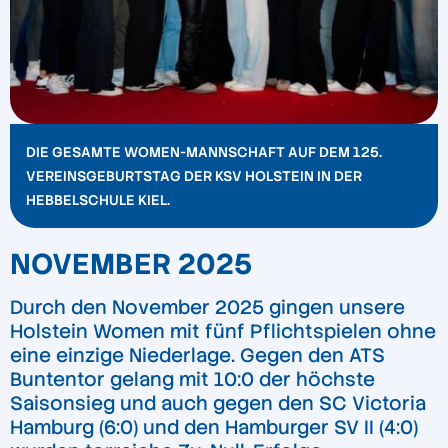
DIE GESAMTE WOMEN-MANNSCHAFT AUF DEM 125.
VEREINSGEBURTSTAG DER KSV HOLSTEIN IN DER
HEBBELSCHULE KIEL.
NOVEMBER 2025
Durch den November 2025 gingen unsere
Holstein Women mit fünf Pflichtspielen ohne
eine einzige Niederlage. Gegen den ATS
Buntentor gelang mit 10:0 der höchste
Saisonsieg und auch gegen den SC Victoria
Hamburg (6:0) und den Hamburger SV II (4:0)