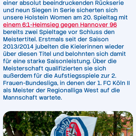
einer absolut beeindruckenden Rückserie
und neun Siegen in Serie sicherten sich
unsere Holstein Women am 20. Spieltag mit
einem 6:1-Heimsieg gegen Hannover 96
bereits zwei Spieltage vor Schluss den
Meistertitel. Erstmals seit der Saison
2013/2014 jubelten die Kielerinnen wieder
über diesen Titel und belohnten sich damit
für eine starke Saisonleistung. Über die
Meisterschaft qualifizierten sie sich
außerdem für die Aufstiegsspiele zur 2.
Frauen-Bundesliga, in denen der 1. FC Köln II
als Meister der Regionalliga West auf die
Mannschaft wartete.