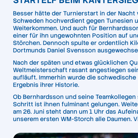
STARTELF BEIM KANTERSIE
Besser hätte der Turnierstart in der Nacht
Schweden hochverdient gegen Tunesien und
Weiterkommen. Und auch für Bernhardsson pe
einer für ihn ungewohnten Position auf un
Störchen. Dennoch spulte er ordentlich Kil
Dortmunds Daniel Svensson ausgewechsel
Nach der späten und etwas glücklichen Qual
Weltmeisterschaft rasant angestiegen sein
aufläuft. Immerhin wurde die schwedische
Ergebnis ihrer Historie.
Ob Bernhardsson und seine Teamkollegen so
Schritt ist ihnen fulminant gelungen. Weite
am 26. Juni steht dann um 1 Uhr das Aufei
unserem ersten WM-Storch alle Daumen. Viel