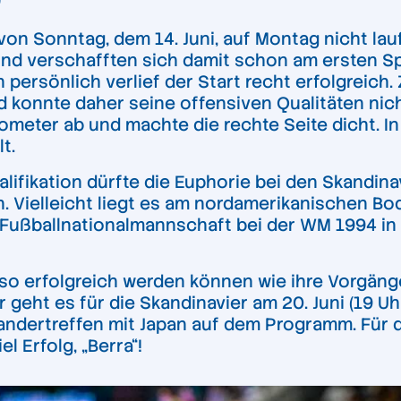
G
 von Sonntag, dem 14. Juni, auf Montag nicht la
 verschafften sich damit schon am ersten Spi
rsönlich verlief der Start recht erfolgreich. Z
d konnte daher seine offensiven Qualitäten nic
ometer ab und machte die rechte Seite dicht. In
t.
ifikation dürfte die Euphorie bei den Skandinav
. Vielleicht liegt es am nordamerikanischen Bod
 Fußballnationalmannschaft bei der WM 1994 in
 erfolgreich werden können wie ihre Vorgänger
r geht es für die Skandinavier am 20. Juni (19 U
nandertreffen mit Japan auf dem Programm. Für 
 Erfolg, „Berra“!