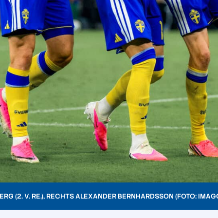
G (2. V. RE.), RECHTS ALEXANDER BERNHARDSSON (FOTO: IMAGO