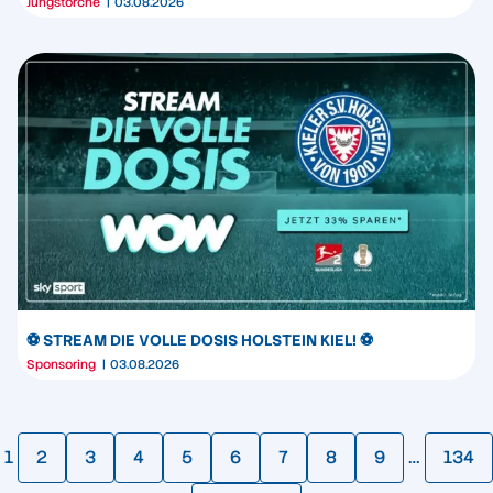
Jungstörche
03.08.2026
⚽️ STREAM DIE VOLLE DOSIS HOLSTEIN KIEL! ⚽️
Sponsoring
03.08.2026
1
2
3
4
5
6
7
8
9
…
134